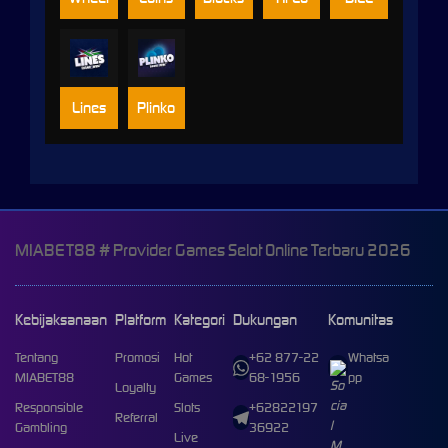
Lines
Plinko
MIABET88 # Provider Games Selot Online Terbaru 2026
Kebijaksanaan
Platform
Kategori
Dukungan
Komunitas
Tentang
Promosi
Hot
+62 877-22
Whatsa
MIABET88
Games
68-1956
pp
Loyalty
Responsible
Slots
+62822197
Referral
Gambling
36922
Live