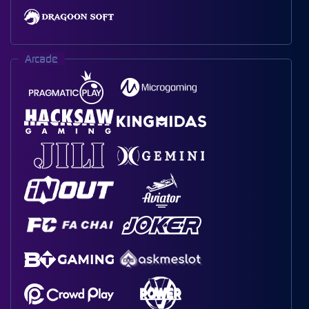
Arcade