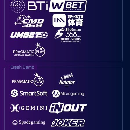
Crash Game