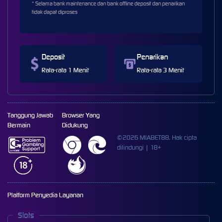
* Selama bank maintenance dan bank offline deposit dan penarikan
tidak dapat diproses
Deposit
Penarikan
Rata-rata 1 Menit
Rata-rata 3 Menit
Tanggung Jawab
Browser Yang
Bermain
Didukung
©2026 MIABET88. Hak cipta
dilindungi | 18+
Platform Penyedia Layanan
Slots