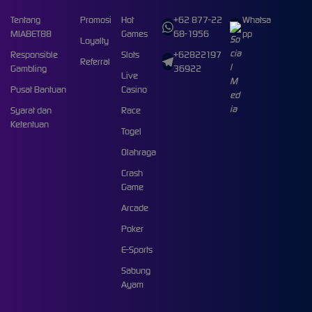
Tentang
Promosi
Hot
+62 877-22
Whatsa
MIABET88
Games
68-1956
pp
Loyalty
Responsible
Slots
+62822197
Referral
Gambling
36922
Live
Pusat Bantuan
Casino
Syarat dan
Race
Ketentuan
Togel
Olahraga
Crash
Game
Arcade
Poker
E-Sports
Sabung
Ayam