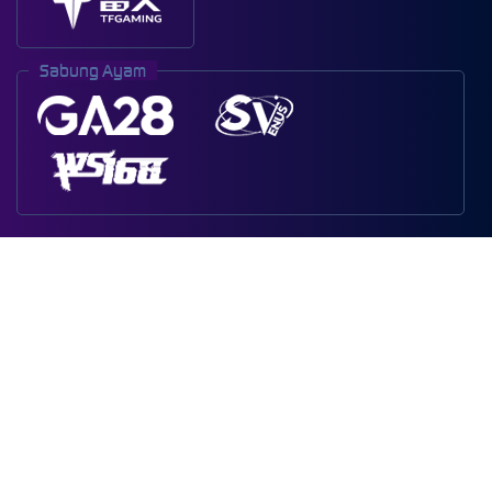
Sabung Ayam