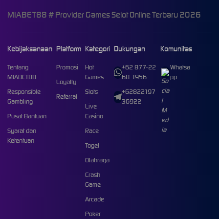
MIABET88 # Provider Games Selot Online Terbaru 2026
Kebijaksanaan
Platform
Kategori
Dukungan
Komunitas
Tentang
Promosi
Hot
+62 877-22
Whatsa
MIABET88
Games
68-1956
pp
Loyalty
Responsible
Slots
+62822197
Referral
Gambling
36922
Live
Pusat Bantuan
Casino
Syarat dan
Race
Ketentuan
Togel
Olahraga
Crash
Game
Arcade
Poker