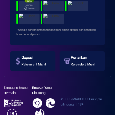
* Selama bank maintenance dan bank offline deposit dan penarikan
tidak dapat diproses
Deposit
Penarikan
Rata-rata 1 Menit
Rata-rata 3 Menit
Tanggung Jawab
Browser Yang
Bermain
Didukung
©2026 MIABET88. Hak cipta
dilindungi | 18+